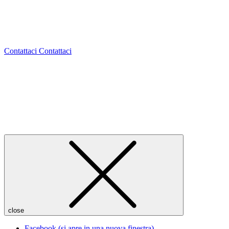
Desideri informazioni
sui nostri prodotti e servizi?
Contattaci
Contattaci
close
Facebook (si apre in una nuova finestra)