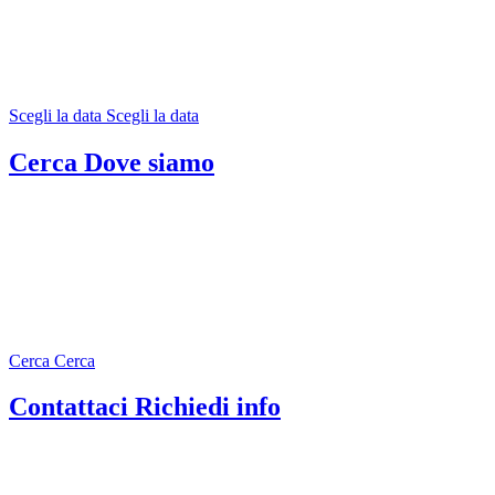
Prenota un appuntamento con i nostri Consulenti.
Scegli la data
Scegli la data
Cerca
Dove siamo
Verifica gli orari di apertura
delle nostre Sedi e i servizi disponibili.
Cerca
Cerca
Contattaci
Richiedi info