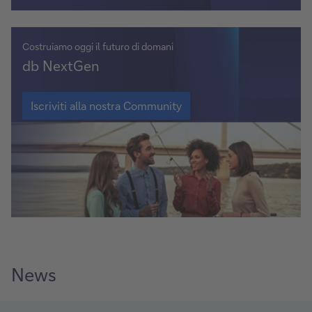
Costruiamo oggi il futuro di domani
Iscriviti
db NextGen
alla
nostra
Iscriviti
alla
Iscriviti alla nostra Community
Community
nostra
Community
News