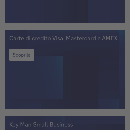
i
n
e
Carte
Carte di credito Visa, Mastercard e AMEX
di
credito
Carte
di
Scoprile
Visa,
credito
Mastercard
Visa,
e
Mastercard
AMEX
e
AMEX
Scopri
Key Man Small Business
la