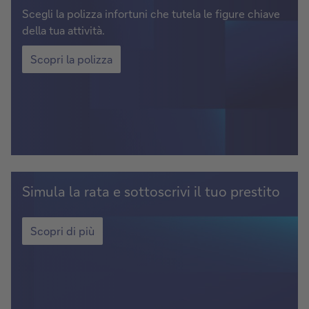
polizza
Scegli la polizza infortuni che tutela le figure chiave
della tua attività.
Scopri
la
Scopri la polizza
polizza
Simula
Simula la rata e sottoscrivi il tuo prestito
la
rata
Simula
la
Scopri di più
e
rata
sottoscrivi
e
il
sottoscrivi
tuo
il
prestito
tuo