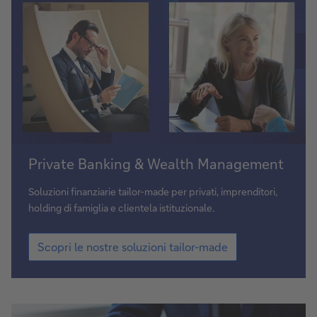
Scopri
Private Banking & Wealth Management
le
nostre
Soluzioni finanziarie tailor-made per privati, imprenditori,
soluzioni
holding di famiglia e clientela istituzionale.
tailor-
Scopri
made
Scopri le nostre soluzioni tailor-made
le
nostre
soluzioni
tailor-
made