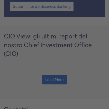
Scopri
Scopri il nostro Business Banking
il
nostro
Business
Banking
CIO View: gli ultimi report del
nostro Chief Investment Office
(CIO)
Load More