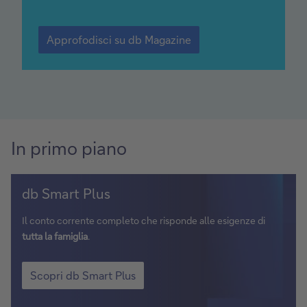
c
A
i
p
Approfodisci su db Magazine
s
p
u
r
d
o
f
b
o
M
d
a
i
In primo piano
g
s
a
c
i
z
Scopri
s
db Smart Plus
i
db
u
n
Smart
d
Il conto corrente completo che risponde alle esigenze di
e
b
Plus
tutta la famiglia
.
M
a
Scopri
g
db
Scopri db Smart Plus
a
Smart
z
Plus