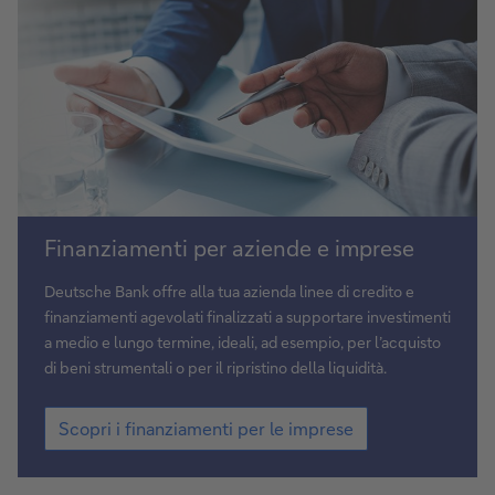
Scopri
Finanziamenti per aziende e imprese
i
finanziamenti
Deutsche Bank offre alla tua azienda linee di credito e
per
finanziamenti agevolati finalizzati a supportare investimenti
le
a medio e lungo termine, ideali, ad esempio, per l’acquisto
imprese
di beni strumentali o per il ripristino della liquidità.
Scopri
Scopri i finanziamenti per le imprese
i
finanziamenti
per