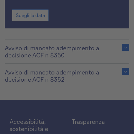
Scegli
Scegli la data
la
data
Show
content
Avviso di mancato adempimento a
of
decisione ACF n 8350
Show
content
Avviso di mancato adempimento a
of
decisione ACF n 8352
Accessibilità,
Trasparenza
sostenibilità e