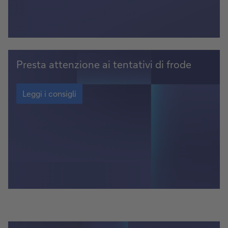
prestito
Leggi
Presta attenzione ai tentativi di frode
i
consigli
Leggi
i
Leggi i consigli
consigli