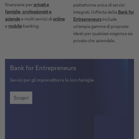
finanziarie per
privati e
piattaforma unica di servizi
famiglie
,
professionisti e
integrati, l’offerta della
Bank for
aziende
e molti servizi di
online
Entrepreneurs
include
e
mobile
banking.
un’ampia gamma di proposte
ideali per qualsiasi esigenza sia
privata che aziendale.
Bank
Bank for Entrepreneurs
for
Entrepreneurs
Servizi per gli imprenditori e le loro famiglie
Bank
for
Scopri
Entrepreneurs