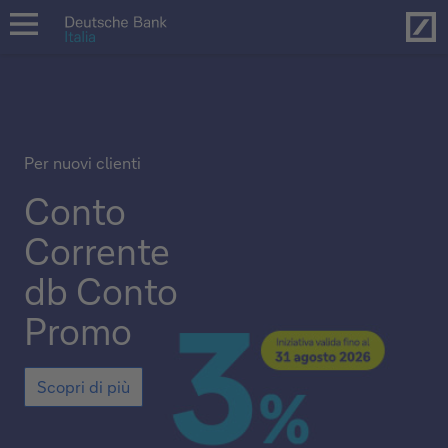
Hom
open
navigation
Per nuovi clienti
Conto
Corrente
db Conto
Promo
Scopri
Scopri di più
di
più