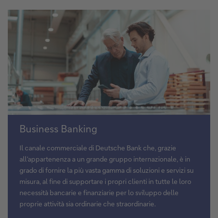
le
imprese
Scopri
Business Banking
il
nostro
Il canale commerciale di Deutsche Bank che, grazie
Business
all’appartenenza a un grande gruppo internazionale, è in
Banking
grado di fornire la più vasta gamma di soluzioni e servizi su
misura, al fine di supportare i propri clienti in tutte le loro
necessità bancarie e finanziarie per lo sviluppo delle
proprie attività sia ordinarie che straordinarie.