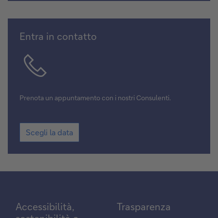
Scegli
Entra in contatto
la
data
Prenota un appuntamento con i nostri Consulenti.
Scegli
Scegli la data
la
data
Accessibilità,
Trasparenza
sostenibilità e