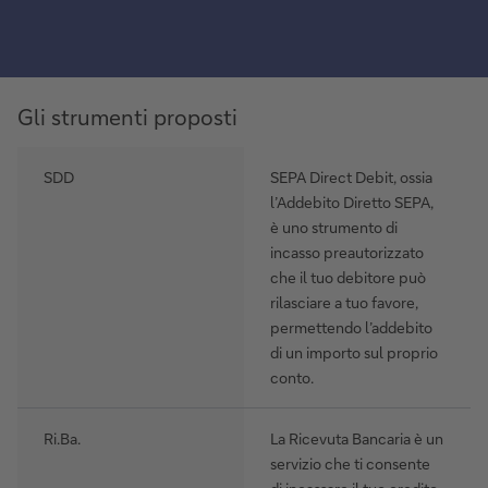
gestione
efficace
Gli strumenti proposti
SDD
SEPA Direct Debit, ossia
l’Addebito Diretto SEPA,
è uno strumento di
incasso preautorizzato
che il tuo debitore può
rilasciare a tuo favore,
permettendo l’addebito
di un importo sul proprio
conto.
Ri.Ba.
La Ricevuta Bancaria è un
servizio che ti consente