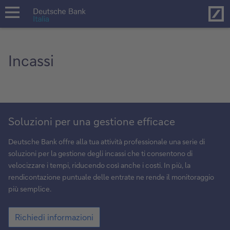
Hom
open
navigation
Incassi
Soluzioni
Soluzioni per una gestione efficace
per
una
Deutsche Bank offre alla tua attività professionale una serie di
gestione
soluzioni per la gestione degli incassi che ti consentono di
efficace
velocizzare i tempi, riducendo così anche i costi. In più, la
rendicontazione puntuale delle entrate ne rende il monitoraggio
più semplice.
Soluzioni
Richiedi informazioni
per
una