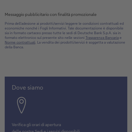
Messaggio pubblicitario con finalità promozionale
Prima dell’adesione ai prodotti/servizi leggere le condizioni contrattuali ed
economiche nonché i Fogli Informativi. Tale documentazione è disponibile
sia in formato cartaceo presso tutte le sedi di Deutsche Bank S.p.A. sia in
formato elettronico sul presente sito nelle sezioni
Trasparenza Bancaria
e
Norme contrattuali
. La vendita dei prodotti/servizi è soggetta a valutazione
della Banca.
Cerca
Dove siamo
Verifica gli orari di apertura
delle nostre Sedi e i servizi disponibili.