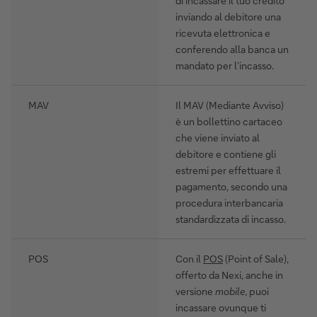
di incassare il tuo credito
inviando al debitore una
ricevuta elettronica e
conferendo alla banca un
mandato per l’incasso.
MAV
Il MAV (Mediante Avviso)
è un bollettino cartaceo
che viene inviato al
debitore e contiene gli
estremi per effettuare il
pagamento, secondo una
procedura interbancaria
standardizzata di incasso.
POS
Con il
POS
(Point of Sale),
offerto da Nexi, anche in
versione
mobile
, puoi
incassare ovunque ti