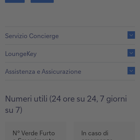
Show
content
Servizio Concierge
of
Show
content
LoungeKey
of
Show
content
Assistenza e Assicurazione
of
Numeri utili (24 ore su 24, 7 giorni
su 7)
N° Verde Furto
In caso di