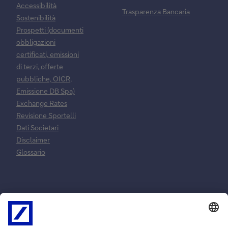
Accessibilità
Trasparenza Bancaria
Sostenibilità
Prospetti (documenti
obbligazioni
certificati, emissioni
di terzi, offerte
pubbliche, OICR,
Emissione DB Spa)
Exchange Rates
Revisione Sportelli
Dati Societari
Disclaimer
Glossario
Normative e
Reclami e
norme
risoluzione
contrattuali
controversie