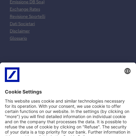
Emissione DB Spa)
Exchange Rates
Revisione Sportelli
Dati Societari
Disclaimer
Glossario
Normative e
Reclami e
norme
risoluzione
contrattuali
controversie
MiFID
Reclami ricorsi e
SEPA
conciliazione
PSD2
Arbitro Controversie
Privacy
Finanziarie
Policy Cookie