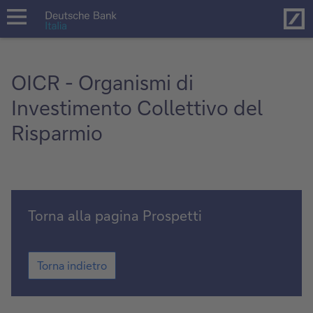
Hom
open
navigation
OICR - Organismi di
Investimento Collettivo del
Risparmio
Torna
Torna alla pagina Prospetti
alla
pagina
Torna
Prospetti
Torna indietro
alla
pagina
Prospetti