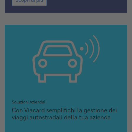
di
più
Soluzioni Aziendali
Scopri
Con Viacard semplifichi la gestione dei
di
viaggi autostradali della tua azienda
più