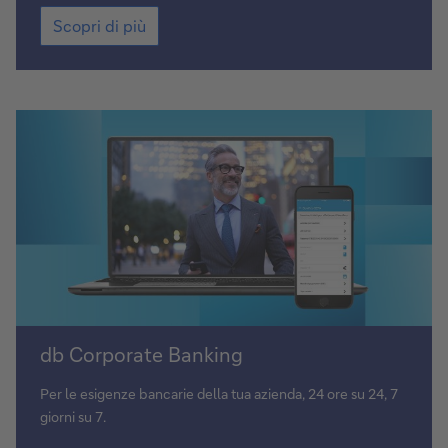
Scopri
Scopri di più
di
più
db
db Corporate Banking
Corporate
Banking
Per le esigenze bancarie della tua azienda, 24 ore su 24, 7
giorni su 7.