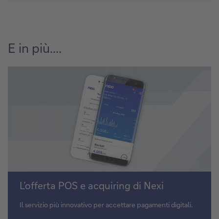
E in più....
Scopri
L’offerta POS e acquiring di Nexi
di
più
Il servizio più innovativo per accettare pagamenti digitali.