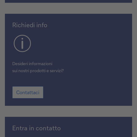
Contattaci
Richiedi info
Desideri informazioni
sui nostri prodotti e servizi?
Contattaci
Contattaci
Scegli
Entra in contatto
la