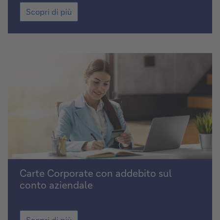
db
Scopri di più
Corporate
Banking
Scopri
Carte Corporate con addebito sul
di
conto aziendale
più
Scopri
Scopri di più