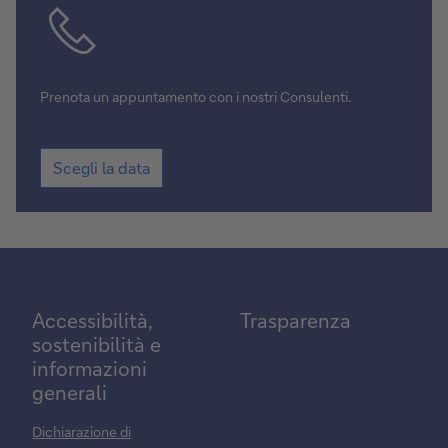
data
Prenota un appuntamento con i nostri Consulenti.
Scegli
Scegli la data
la
data
Accessibilità,
Trasparenza
sostenibilità e
informazioni
generali
Dichiarazione di