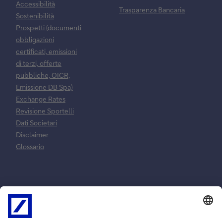
Accessibilità
Trasparenza Bancaria
Sostenibilità
Prospetti (documenti
obbligazioni
certificati, emissioni
di terzi, offerte
pubbliche, OICR,
Emissione DB Spa)
Exchange Rates
Revisione Sportelli
Dati Societari
Disclaimer
Glossario
Normative e
Reclami e
norme
risoluzione
contrattuali
controversie