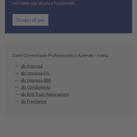
nel modo più sicuro e funzionale.
Scopri
Scopri di più
di
più
Conti Correnti per Professionisti e Aziende - menù:
db Impresa
db Impresa Più
db Impresa 360
db Condominio
db Enti Trust Associazioni
db Freelance