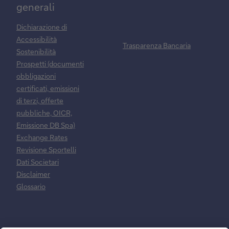
generali
Dichiarazione di
Accessibilità
Trasparenza Bancaria
Sostenibilità
Prospetti (documenti
obbligazioni
certificati, emissioni
di terzi, offerte
pubbliche, OICR,
Emissione DB Spa)
Exchange Rates
Revisione Sportelli
Dati Societari
Disclaimer
Glossario