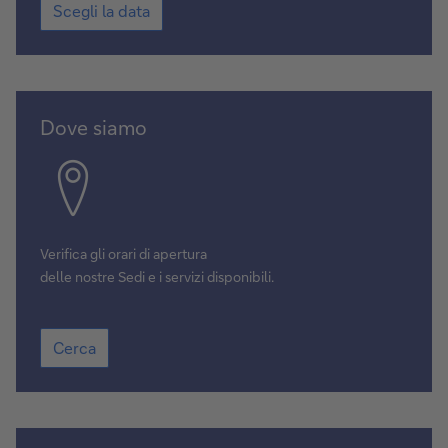
Scegli la data
la
data
Cerca
Dove siamo
Verifica gli orari di apertura
delle nostre Sedi e i servizi disponibili.
Cerca
Cerca