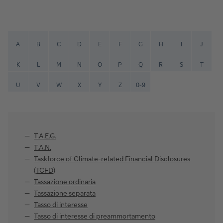
A
B
C
D
E
F
G
H
I
J
K
L
M
N
O
P
Q
R
S
T
U
V
W
X
Y
Z
0-9
T.A.E.G.
T.A.N.
Taskforce of Climate-related Financial Disclosures
(TCFD)
Tassazione ordinaria
Tassazione separata
Tasso di interesse
Tasso di interesse di preammortamento