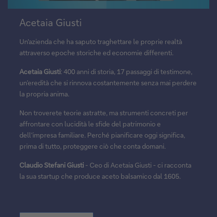
Riproduci
Acetaia Giusti
il
video
Un'azienda che ha saputo traghettare le proprie realtà
attraverso epoche storiche ed economie differenti.
Acetaia Giusti
: 400 anni di storia, 17 passaggi di testimone,
un’eredità che si rinnova costantemente senza mai perdere
la propria anima.
Non troverete teorie astratte, ma strumenti concreti per
affrontare con lucidità le sfide del patrimonio e
dell’impresa familiare. Perché pianificare oggi significa,
prima di tutto, proteggere ciò che conta domani.
Claudio Stefani Giusti
- Ceo di Acetaia Giusti - ci racconta
la sua startup che produce aceto balsamico dal 1605.
Riproduci