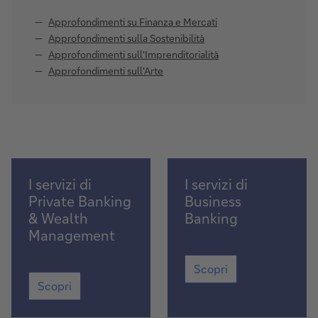
Approfondimenti su Finanza e Mercati
Approfondimenti sulla Sostenibilità
Approfondimenti sull'Imprenditorialità
Approfondimenti sull'Arte
Scoprili
Scopri
I servizi di
I servizi di
Private Banking
Business
& Wealth
Banking
Management
Scopri
Scopri
Scoprili
Scopri