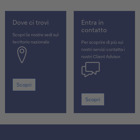
Scopri
Scopri
Dove ci trovi
Entra in
contatto
Scopri le nostre sedi sul
territorio nazionale
Per scoprire di più sui
nostri servizi contatta i
nostri Client Advisor.
Scopri
Scopri
Scopri
Scopri