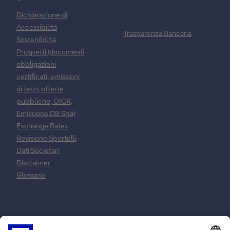
Dichiarazione di
Accessibilità
Trasparenza Bancaria
Sostenibilità
Prospetti (documenti
obbligazioni
certificati, emissioni
di terzi, offerte
pubbliche, OICR,
Emissione DB Spa)
Exchange Rates
Revisione Sportelli
Dati Societari
Disclaimer
Glossario
Normative e
Reclami e