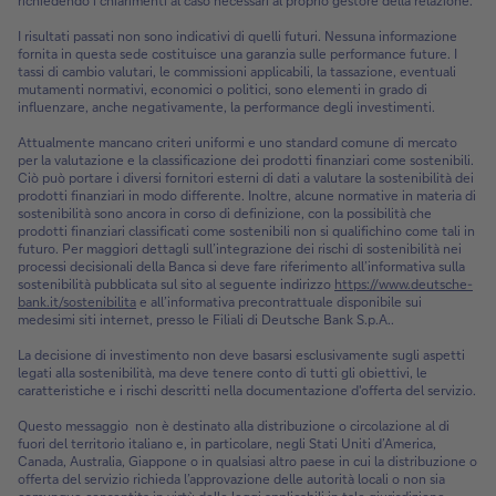
richiedendo i chiarimenti al caso necessari al proprio gestore della relazione.
I risultati passati non sono indicativi di quelli futuri. Nessuna informazione
fornita in questa sede costituisce una garanzia sulle performance future. I
tassi di cambio valutari, le commissioni applicabili, la tassazione, eventuali
mutamenti normativi, economici o politici, sono elementi in grado di
influenzare, anche negativamente, la performance degli investimenti.
Attualmente mancano criteri uniformi e uno standard comune di mercato
per la valutazione e la classificazione dei prodotti finanziari come sostenibili.
Ciò può portare i diversi fornitori esterni di dati a valutare la sostenibilità dei
prodotti finanziari in modo differente. Inoltre, alcune normative in materia di
sostenibilità sono ancora in corso di definizione, con la possibilità che
prodotti finanziari classificati come sostenibili non si qualifichino come tali in
futuro. Per maggiori dettagli sull’integrazione dei rischi di sostenibilità nei
processi decisionali della Banca si deve fare riferimento all’informativa sulla
sostenibilità pubblicata sul sito al seguente indirizzo
https://www.deutsche-
bank.it/sostenibilita
e all’informativa precontrattuale disponibile sui
medesimi siti internet, presso le Filiali di Deutsche Bank S.p.A..
La decisione di investimento non deve basarsi esclusivamente sugli aspetti
legati alla sostenibilità, ma deve tenere conto di tutti gli obiettivi, le
caratteristiche e i rischi descritti nella documentazione d'offerta del servizio.
Questo messaggio non è destinato alla distribuzione o circolazione al di
fuori del territorio italiano e, in particolare, negli Stati Uniti d’America,
Canada, Australia, Giappone o in qualsiasi altro paese in cui la distribuzione o
offerta del servizio richieda l’approvazione delle autorità locali o non sia