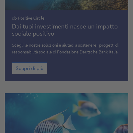
db Positive Circle
Scopri
Dai tuoi investimenti nasce un impatto
di
sociale positivo
più
Scegli le nostre soluzioni e aiutaci a sostenere i progetti di
responsabilità sociale di Fondazione Deutsche Bank Italia.
Scopri
Scopri di più
di
più