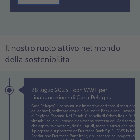
Il nostro ruolo attivo nel mondo
della sostenibilità
Timeline
Item
28 luglio 2023 - con WWF per
1
l'inaugurazione di Casa Pelagos
Casa Pelagos”, il primo museo immersivo dedicato al santuario
dei cetacei, realizzato grazie a Deutsche Bank e con il sostegno
di Regione Toscana. Nel Casale Giannella di Orbetello un “tuffo
virtuale” nella più grande area marina protetta del Mediterraneo
che ospita balenottere, delfini, squali, foche e tartarughe marine
Il progetto è supportato da Deutsche Bank S.p.A., DWS in Italia 
Fondazione Deutsche Bank Italia, e si inserisce nei progetti dell