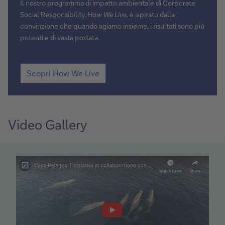
Il nostro programma di impatto ambientale di Corporate
Social Responsibility,
How We Live,
è ispirato dalla
convinzione che quando agiamo insieme, i risultati sono più
potenti e di vasta portata.
Scopri
Scopri How We Live
How
We
Live
Video Gallery