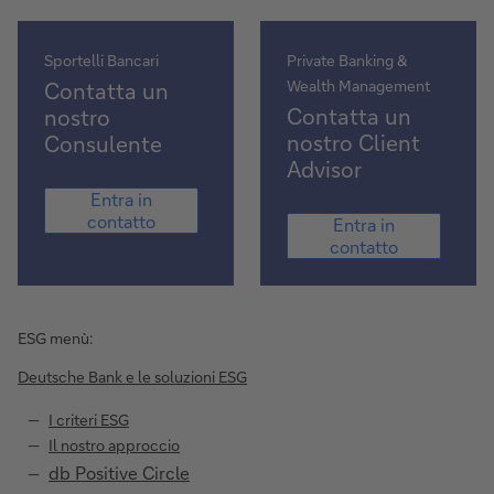
Sportelli Bancari
Private Banking &
Wealth Management
Contatta un
Contatta un
nostro
nostro Client
Consulente
Advisor
Entra
Entra in
in
Entra
contatto
Entra in
contatto
in
contatto
contatto
ESG menù:
Deutsche Bank e le soluzioni ESG
I criteri ESG
Il nostro approccio
db Positive Circle