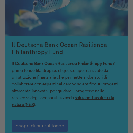
Scopri
Il Deutsche Bank Ocean Resilience
di
Philanthropy Fund
più
sul
Il
Deutsche Bank Ocean Resilience Philanthropy Fund
è il
fondo
primo fondo filantropico di questo tipo realizzato da
un'istituzione finanziaria che permette ai donatori di
collaborare con esperti nel campo scientifico su progetti
altamente innovativi per guidare il progresso nella
resilienza degli oceani utilizzando
soluzioni basate sulla
natura
(NbS)
.
Scopri
di
Scopri di più sul fondo
più