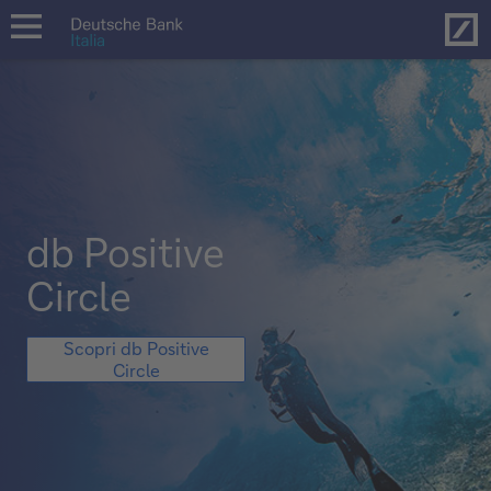
Hom
open
navigation
db Positive
Circle
db
Scopri db Positive
Positive
Circle
Circle