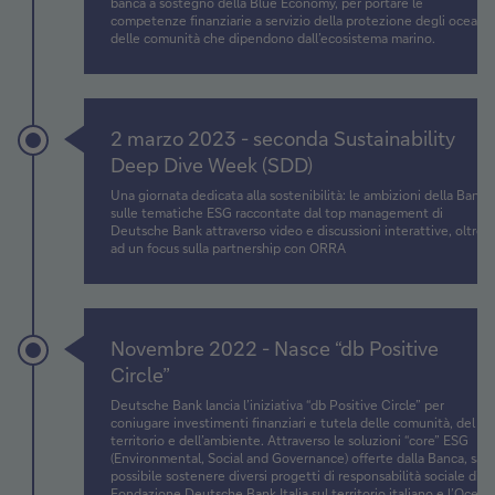
banca a sostegno della Blue Economy, per portare le
competenze finanziarie a servizio della protezione degli oceani 
delle comunità che dipendono dall’ecosistema marino.
Timeline
Item
2 marzo 2023 - seconda Sustainability
2
Deep Dive Week (SDD)
Una giornata dedicata alla sostenibilità: le ambizioni della Banca
sulle tematiche ESG raccontate dal top management di
Deutsche Bank attraverso video e discussioni interattive, oltre
ad un focus sulla partnership con ORRA
Timeline
Item
Novembre 2022 - Nasce “db Positive
3
Circle”
Deutsche Bank lancia l’iniziativa “db Positive Circle” per
coniugare investimenti finanziari e tutela delle comunità, del
territorio e dell’ambiente. Attraverso le soluzioni “core” ESG
(Environmental, Social and Governance) offerte dalla Banca, sarà
possibile sostenere diversi progetti di responsabilità sociale di
Fondazione Deutsche Bank Italia sul territorio italiano e l’Ocean