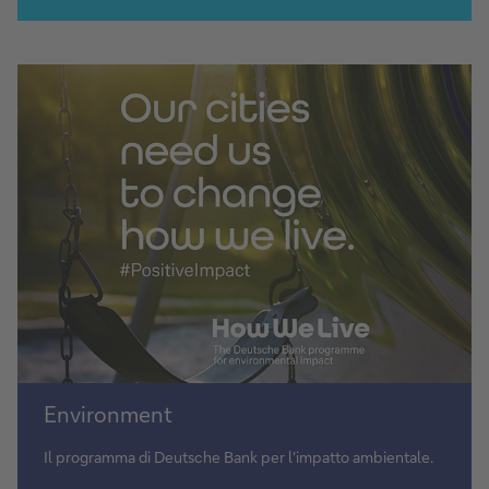
sul
fondo
Scopri
Environment
How
We
Il programma di Deutsche Bank per l'impatto ambientale.
Live