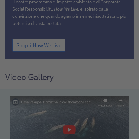
Il nostro programma di impatto ambientale di Corporate
Social Responsibility,
How We Live,
è ispirato dalla
convinzione che quando agiamo insieme, i risultati sono più
potenti e di vasta portata.
Scopri
Scopri How We Live
How
We
Live
Video Gallery