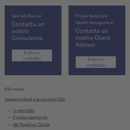
Sportelli Bancari
Private Banking &
Wealth Management
Contatta un
Contatta un
nostro
nostro Client
Consulente
Advisor
Entra
Entra in
in
Entra
contatto
Entra in
contatto
in
contatto
contatto
ESG menù:
Deutsche Bank e le soluzioni ESG
I criteri ESG
Il nostro approccio
db Positive Circle