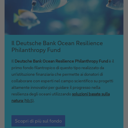
Scopri
Il Deutsche Bank Ocean Resilience
di
Philanthropy Fund
più
sul
Il
Deutsche Bank Ocean Resilience Philanthropy Fund
è il
fondo
primo fondo filantropico di questo tipo realizzato da
un'istituzione finanziaria che permette ai donatori di
collaborare con esperti nel campo scientifico su progetti
altamente innovativi per guidare il progresso nella
resilienza degli oceani utilizzando
soluzioni basate sulla
natura
(NbS)
.
Scopri
di
Scopri di più sul fondo
più