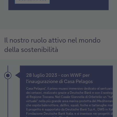
Il nostro ruolo attivo nel mondo
della sostenibilità
Timeline
Item
28 luglio 2023 - con WWF per
1
l'inaugurazione di Casa Pelagos
Casa Pelagos”, il primo museo immersivo dedicato al santuario
dei cetacei, realizzato grazie a Deutsche Bank e con il sostegno
di Regione Toscana. Nel Casale Giannella di Orbetello un “tuffo
virtuale” nella più grande area marina protetta del Mediterraneo
che ospita balenottere, delfini, squali, foche e tartarughe marine
Il progetto è supportato da Deutsche Bank S.p.A., DWS in Italia 
Fondazione Deutsche Bank Italia, e si inserisce nei progetti dell