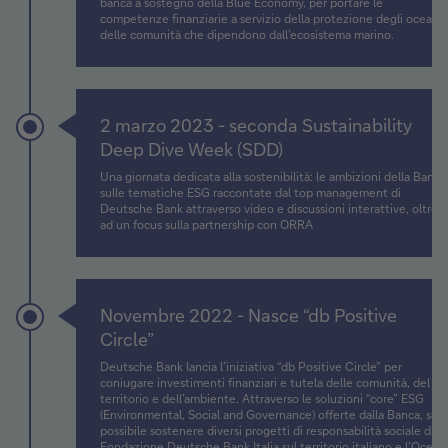
banca a sostegno della Blue Economy, per portare le
competenze finanziarie a servizio della protezione degli oceani 
delle comunità che dipendono dall’ecosistema marino.
Timeline
Item
2 marzo 2023 - seconda Sustainability
2
Deep Dive Week (SDD)
Una giornata dedicata alla sostenibilità: le ambizioni della Banca
sulle tematiche ESG raccontate dal top management di
Deutsche Bank attraverso video e discussioni interattive, oltre
ad un focus sulla partnership con ORRA
Timeline
Item
Novembre 2022 - Nasce “db Positive
3
Circle”
Deutsche Bank lancia l’iniziativa “db Positive Circle” per
coniugare investimenti finanziari e tutela delle comunità, del
territorio e dell’ambiente. Attraverso le soluzioni “core” ESG
(Environmental, Social and Governance) offerte dalla Banca, sarà
possibile sostenere diversi progetti di responsabilità sociale di
Fondazione Deutsche Bank Italia sul territorio italiano e l’Ocean