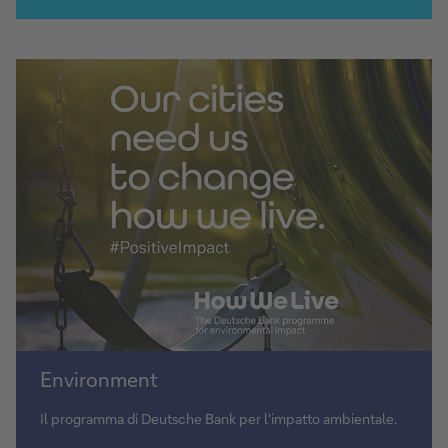
sul
fondo
Scopri
Environment
How
We
Il programma di Deutsche Bank per l'impatto ambientale.
Live