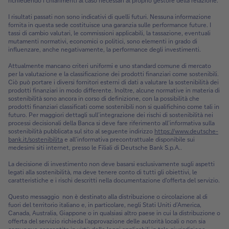
richiedendo i chiarimenti al caso necessari al proprio gestore della relazione.
I risultati passati non sono indicativi di quelli futuri. Nessuna informazione
fornita in questa sede costituisce una garanzia sulle performance future. I
tassi di cambio valutari, le commissioni applicabili, la tassazione, eventuali
mutamenti normativi, economici o politici, sono elementi in grado di
influenzare, anche negativamente, la performance degli investimenti.
Attualmente mancano criteri uniformi e uno standard comune di mercato
per la valutazione e la classificazione dei prodotti finanziari come sostenibili.
Ciò può portare i diversi fornitori esterni di dati a valutare la sostenibilità dei
prodotti finanziari in modo differente. Inoltre, alcune normative in materia di
sostenibilità sono ancora in corso di definizione, con la possibilità che
prodotti finanziari classificati come sostenibili non si qualifichino come tali in
futuro. Per maggiori dettagli sull’integrazione dei rischi di sostenibilità nei
processi decisionali della Banca si deve fare riferimento all’informativa sulla
sostenibilità pubblicata sul sito al seguente indirizzo
https://www.deutsche-
bank.it/sostenibilita
e all’informativa precontrattuale disponibile sui
medesimi siti internet, presso le Filiali di Deutsche Bank S.p.A..
La decisione di investimento non deve basarsi esclusivamente sugli aspetti
legati alla sostenibilità, ma deve tenere conto di tutti gli obiettivi, le
caratteristiche e i rischi descritti nella documentazione d'offerta del servizio.
Questo messaggio non è destinato alla distribuzione o circolazione al di
fuori del territorio italiano e, in particolare, negli Stati Uniti d’America,
Canada, Australia, Giappone o in qualsiasi altro paese in cui la distribuzione o
offerta del servizio richieda l’approvazione delle autorità locali o non sia