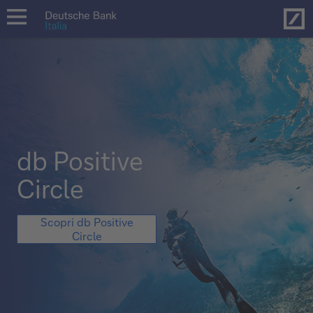
Hom
open
navigation
db Positive
Circle
db
Scopri db Positive
Positive
Circle
Circle