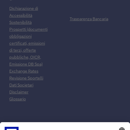
Dichiarazione di
Accessibilità
Trasparenza Bancaria
Sostenibilità
Prospetti (documenti
obbligazioni
certificati, emissioni
di terzi, offerte
pubbliche, OICR,
Emissione DB Spa)
Exchange Rates
Revisione Sportelli
Dati Societari
Disclaimer
Glossario
Normative e
Reclami e