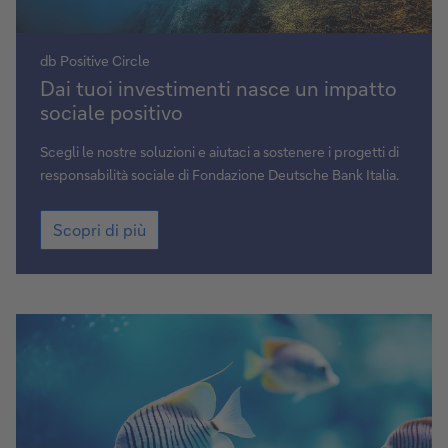
db Positive Circle
Scopri
Dai tuoi investimenti nasce un impatto
di
sociale positivo
più
Scegli le nostre soluzioni e aiutaci a sostenere i progetti di
responsabilità sociale di Fondazione Deutsche Bank Italia.
Scopri
Scopri di più
di
più