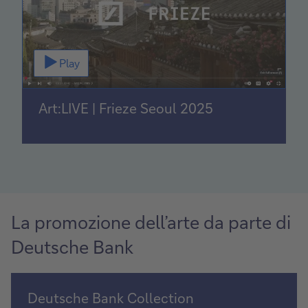
V
Play
i
d
e
o
Art:LIVE | Frieze Seoul 2025
La promozione dell’arte da parte di
Deutsche Bank
Deutsche Bank Collection