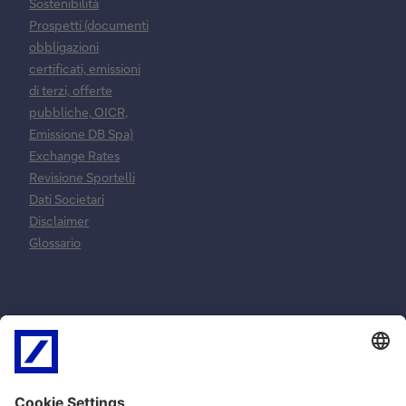
Sostenibilità
Prospetti (documenti
obbligazioni
certificati, emissioni
di terzi, offerte
pubbliche, OICR,
Emissione DB Spa)
Exchange Rates
Revisione Sportelli
Dati Societari
Disclaimer
Glossario
Normative e
Reclami e
norme
risoluzione
contrattuali
controversie