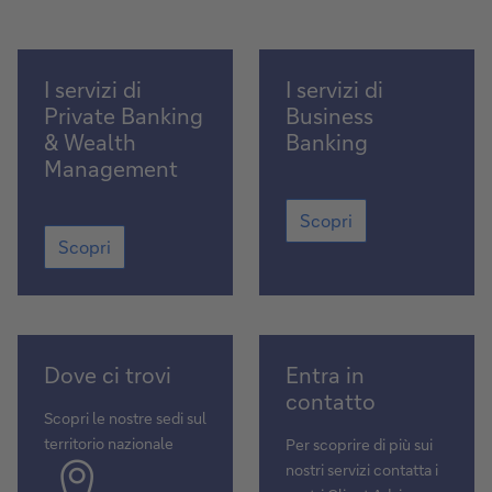
Scoprili
Scopri
I servizi di
I servizi di
Private Banking
Business
& Wealth
Banking
Management
Scopri
Scopri
Scoprili
Scopri
Scopri
Scopri
Dove ci trovi
Entra in
contatto
Scopri le nostre sedi sul
territorio nazionale
Per scoprire di più sui
nostri servizi contatta i