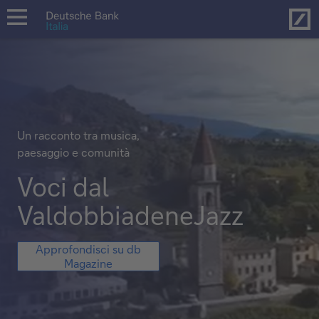
Hom
open
navigation
Un racconto tra musica,
paesaggio e comunità
Voci dal
ValdobbiadeneJazz
Approfondisci
Approfondisci su db
su
Magazine
db
Magazine