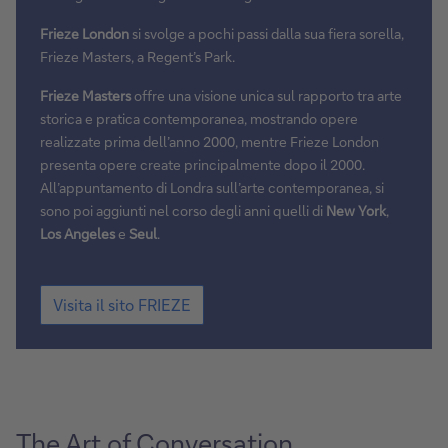
Frieze London
si svolge a pochi passi dalla sua fiera sorella,
Frieze Masters, a Regent’s Park.
Frieze Masters
offre una visione unica sul rapporto tra arte
storica e pratica contemporanea, mostrando opere
realizzate prima dell’anno 2000, mentre Frieze London
presenta opere create principalmente dopo il 2000.
All’appuntamento di Londra sull’arte contemporanea, si
sono poi aggiunti nel corso degli anni quelli di
New York
,
Los Angeles
e
Seul
.
Visita
Visita il sito FRIEZE
il
sito
FRIEZE
The Art of Conversation