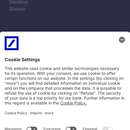
Disclaimer
Glossario
Normative e
Reclami e
norme
risoluzione
contrattuali
controversie
MiFID
Reclami ricorsi e
SEPA
conciliazione
PSD2
Arbitro Controversie
Privacy
Finanziarie
Policy Cookie
Impostazioni Cookie
Norme Contrattuali