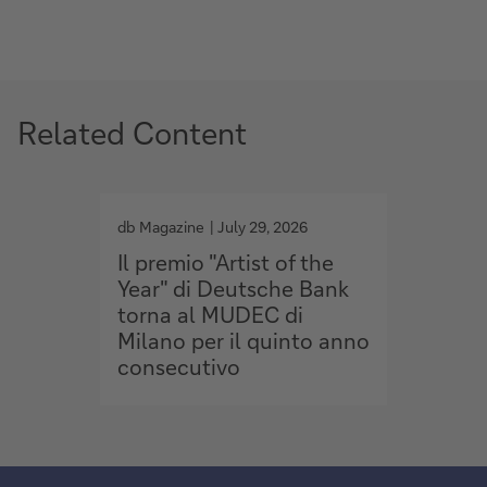
Related Content
g
g
o
o
db Magazine
July 29, 2026
db Maga
t
t
Il premio "Artist of the
Lusso,
o
o
Year" di Deutsche Bank
client
torna al MUDEC di
torna
Milano per il quinto anno
consecutivo