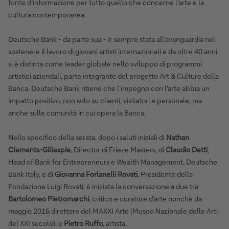
fonte d’informazione per tutto quello che concerne l'arte e la
cultura contemporanea.
Deutsche Bank - da parte sua - è sempre stata all’avanguardia nel
sostenere il lavoro di giovani artisti internazionali e da oltre 40 anni
si è distinta come leader globale nello sviluppo di programmi
artistici aziendali, parte integrante del progetto Art & Culture della
Banca. Deutsche Bank ritiene che l'impegno con l'arte abbia un
impatto positivo, non solo su clienti, visitatori e personale, ma
anche sulle comunità in cui opera la Banca.
Nello specifico della serata, dopo i saluti iniziali di
Nathan
Clements-Gillespie
, Director di Frieze Masters, di
Claudio Detti
,
Head of Bank for Entrepreneurs e Wealth Management, Deutsche
Bank Italy, e di
Giovanna Forlanelli Rovati
, Presidente della
Fondazione Luigi Rovati, è iniziata la conversazione a due tra
Bartolomeo Pietromarchi
, critico e curatore d’arte nonchè da
maggio 2016 direttore del MAXXI Arte (Museo Nazionale delle Arti
del XXI secolo), e
Pietro Ruffo
, artista.