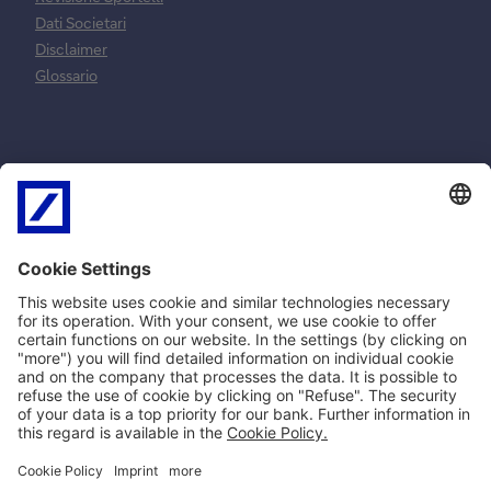
Dati Societari
Disclaimer
Glossario
Normative e
Reclami e
norme
risoluzione
contrattuali
controversie
MiFID
Reclami ricorsi e
SEPA
conciliazione
PSD2
Arbitro Controversie
Privacy
Finanziarie
Policy Cookie
Impostazioni Cookie
Norme Contrattuali