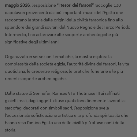
maggio 2026
, l’esposizione
“I tesori dei faraoni”
raccoglie 130
capolavori provenienti dai più importanti musei dell’Egitto che
raccontano la storia dalle origini della civiltà faraonica fino allo
splendore dei grandi sovrani del Nuovo Regno e del Terzo Periodo
Intermedio, fino ad arrivare alle scoperte archeologiche più
significative degli ultimi anni.
Organizzata in sei sezioni tematiche, la mostra esplora la
complessità della società egizia, l’autorità divina dei faraoni, la vita
quotidiana, le credenze religiose, le pratiche funerarie e le più
recenti scoperte archeologiche.
Dalle statue di Sennefer, Ramses VI e Thutmose III ai raffinati
gioielli reali, dagli oggetti di uso quotidiano finemente lavorati ai
sarcofagi decorati con simboli sacri, l’esposizione svela
l’eccezionale sofisticazione artistica e la profonda spiritualità che
hanno reso l’antico Egitto una delle civiltà più affascinanti della
storia.