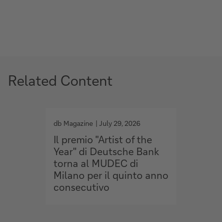
Related Content
g
g
o
o
db Magazine
July 29, 2026
db Maga
t
t
Il premio "Artist of the
Lusso,
o
o
Year" di Deutsche Bank
client
torna al MUDEC di
torna
Milano per il quinto anno
consecutivo