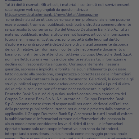
Tutti i diritti riservati. Gli articoli, i materiali, i contenuti ed i servizi presenti
sulle pagine web raggiungibili da questo indirizzo
https://www.deutsche-bank.it/news/detail/dbmagazine
sono destinati ad un utilizzo personale e non professionale e non possono
essere copiati, trasmessi, pubblicati, distribuiti o sfruttati commercialmente
senza l’esplicito consenso scritto del Gruppo Deutsche Bank S.p.A.. Tutti i
materiali pubblicati, inclusi a titolo esemplificativo, articoli di informazione,
fotografie, immagini, illustrazioni, sono protetti dalle leggi sul diritto
d’autore e sono di proprietà dell’editore o di chi legittimamente disponga
dei diritti relativi. Le informazioni contenute nel presente documento si
basano su fonti ritenute attendibili: tuttavia il Gruppo Deutsche Bank S.p.A.
non ha effettuato una verifica indipendente relativa a tali informazioni e
declina ogni responsabilità a riguardo. Conseguentemente, nessuna
garanzia, espressa o implicita, è fornita, né alcun affidamento può essere
fatto riguardo alla precisione, completezza o correttezza delle informazioni
e delle opinioni contenute in questo documento. Gli articoli, le ricerche e gli
studi pubblicati rappresentano esclusivamente le opinioni e i punti di vista
dei relativi autori: esse non riflettono necessariamente le opinioni di
Deutsche Bank S.p.A. né di qualsiasi società controllata o consociata del
Gruppo Deutsche Bank S.p.A.. Né l’autore né il Gruppo Deutsche Bank
S.p.A. possono essere ritenuti responsabili per danni derivanti dall’utilizzo
della presente pubblicazione, tranne per quanto è previsto dalla normativa
applicabile. Il Gruppo Deutsche Bank S.p.A cercherà in tutti i modi di evitare
la pubblicazione di informazioni erronee ed affermazioni che possano in
alcun modo essere considerate lesive di diritti di terzi. Le informazioni
riportate hanno solo uno scopo informativo, non sono da intendersi,
interpretarsi o considerarsi in alcun modo come messaggio promozionale
ovvero offerte di vendita o sollecitazioni a sottoscrivere, invito ad acquistare