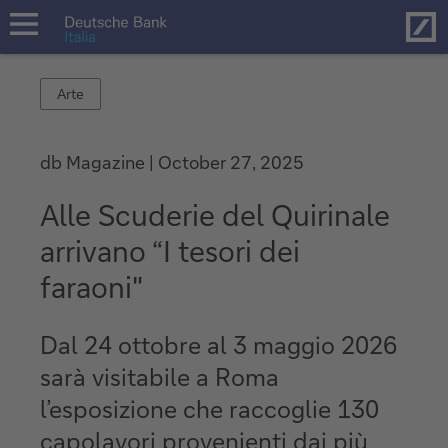
Hom
open
navigation
Arte
Arte
db Magazine
October 27, 2025
Alle Scuderie del Quirinale
arrivano “I tesori dei
faraoni"
Dal 24 ottobre al 3 maggio 2026
sarà visitabile a Roma
l’esposizione che raccoglie 130
capolavori provenienti dai più