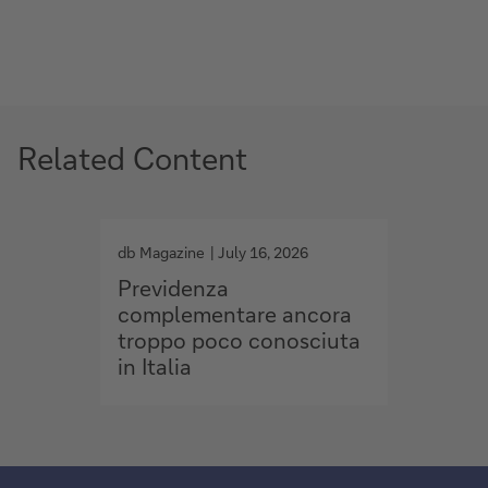
Related Content
g
g
o
o
db Magazine
July 16, 2026
db Maga
t
t
Previdenza
Immob
o
o
complementare ancora
delle
troppo poco conosciuta
conti
in Italia