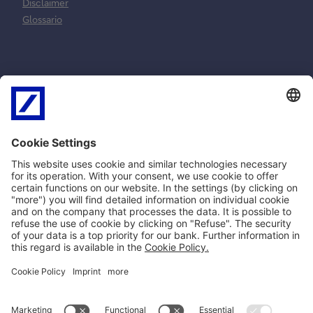
Disclaimer
Glossario
Normative e
Reclami e
norme
risoluzione
contrattuali
controversie
MiFID
Reclami ricorsi e
SEPA
conciliazione
PSD2
Arbitro Controversie
Privacy
Finanziarie
Policy Cookie
Impostazioni Cookie
Norme Contrattuali