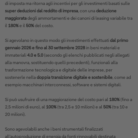
di imposta ma ritorna agli incentivi per gli investimenti basati sulle
super deduzioni dal reddito di impresa
, con una
deduzione
maggiorata
degli ammortamenti e dei canoni di leasing variabile tra
il
180%
e il
50%
del costo.
Si agevolano in questo modo gli investimenti effettuati
dal primo
gennaio 2026 e fino al 30 settembre 2028
in beni materiali e
immateriali
4.0 e 5.0
(secondo gli elenchi pubblicati negli allegati
alla manovra, sostituendo quelli precedenti), funzionali alla
trasformazione tecnologica e digitale delle imprese, per
sostenerle nella
doppia transizione digitale e sostenibile
, come ad
esempio macchinari interconnessi, software e sistemi digitali.
Si può usufruire di una maggiorazione del costo pari al
180%
(fino a
2,5 milioni di euro), al
100%
(tra 2,5 e 10 milioni) e al
50%
(tra 10 e
20 milioni).
Sono agevolabili anche i beni strumentali finalizzati
all’autoproduzione di energia da fonti rinnovabili destinata