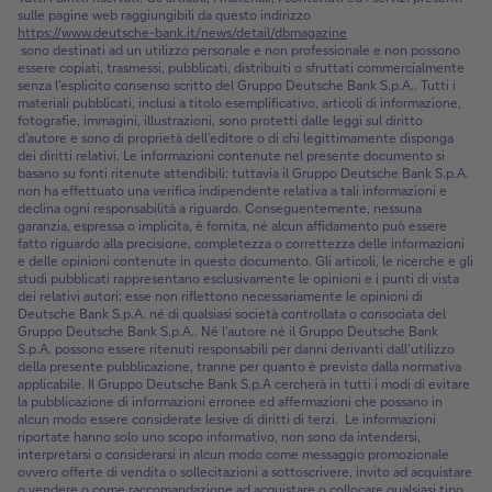
sulle pagine web raggiungibili da questo indirizzo
https://www.deutsche-bank.it/news/detail/dbmagazine
sono destinati ad un utilizzo personale e non professionale e non possono
essere copiati, trasmessi, pubblicati, distribuiti o sfruttati commercialmente
senza l’esplicito consenso scritto del Gruppo Deutsche Bank S.p.A.. Tutti i
materiali pubblicati, inclusi a titolo esemplificativo, articoli di informazione,
fotografie, immagini, illustrazioni, sono protetti dalle leggi sul diritto
d’autore e sono di proprietà dell’editore o di chi legittimamente disponga
dei diritti relativi. Le informazioni contenute nel presente documento si
basano su fonti ritenute attendibili: tuttavia il Gruppo Deutsche Bank S.p.A.
non ha effettuato una verifica indipendente relativa a tali informazioni e
declina ogni responsabilità a riguardo. Conseguentemente, nessuna
garanzia, espressa o implicita, è fornita, né alcun affidamento può essere
fatto riguardo alla precisione, completezza o correttezza delle informazioni
e delle opinioni contenute in questo documento. Gli articoli, le ricerche e gli
studi pubblicati rappresentano esclusivamente le opinioni e i punti di vista
dei relativi autori: esse non riflettono necessariamente le opinioni di
Deutsche Bank S.p.A. né di qualsiasi società controllata o consociata del
Gruppo Deutsche Bank S.p.A.. Né l’autore né il Gruppo Deutsche Bank
S.p.A. possono essere ritenuti responsabili per danni derivanti dall’utilizzo
della presente pubblicazione, tranne per quanto è previsto dalla normativa
applicabile. Il Gruppo Deutsche Bank S.p.A cercherà in tutti i modi di evitare
la pubblicazione di informazioni erronee ed affermazioni che possano in
alcun modo essere considerate lesive di diritti di terzi. Le informazioni
riportate hanno solo uno scopo informativo, non sono da intendersi,
interpretarsi o considerarsi in alcun modo come messaggio promozionale
ovvero offerte di vendita o sollecitazioni a sottoscrivere, invito ad acquistare
o vendere o come raccomandazione ad acquistare o collocare qualsiasi tipo