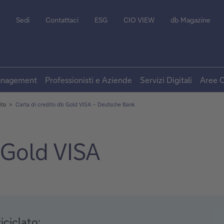
Sedi
Contattaci
ESG
CIO VIEW
db Magazine
Management
Professionisti e Aziende
Servizi Digitali
Aree C
ito
Carta di credito db Gold VISA – Deutsche Bank
 Gold VISA
iciclato: