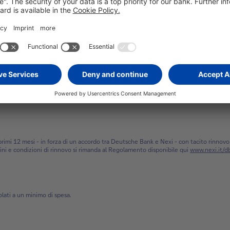
sulla stessa lista movimenti.
contrattuali, facendo riferimento al documento denominato “Informazioni Europee d
ia
". La vendita dei prodotti/servizi presentati è soggetta alla valutazione della Banc
rimi 12 mesi - in forza di un accordo tra Deutsche Bank e Nexi - con tacito rinnovo 
ini e condizioni di rinnovo si rimanda al Regolamento disponibile qui
www.nexi.it/db
olati a un minimo di spesa.