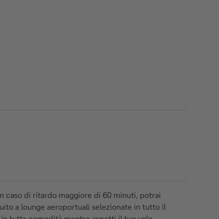
in caso di ritardo maggiore di 60 minuti, potrai
ito a lounge aeroportuali selezionate in tutto il
 in tutta comodità mentre aspetti il tuo volo.