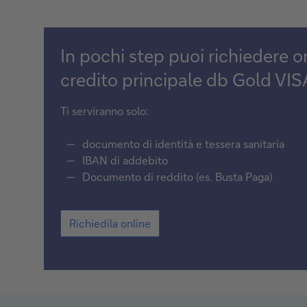
In pochi step puoi richiedere on
credito principale db Gold VIS
Ti serviranno solo:
documento di identità e tessera sanitaria
IBAN di addebito
Documento di reddito (es. Busta Paga)
Richiedila
Richiedila online
online