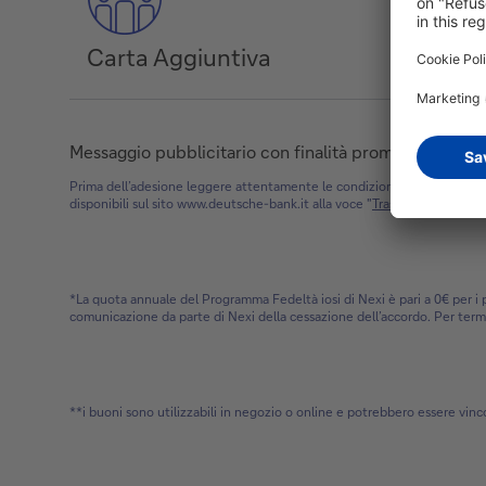
Carta Aggiuntiva
Messaggio pubblicitario con finalità promozionale
Prima dell’adesione leggere attentamente le condizioni economiche e 
disponibili sul sito www.deutsche-bank.it alla voce "
Trasparenza Bancar
*La quota annuale del Programma Fedeltà iosi di Nexi è pari a 0€ per i p
comunicazione da parte di Nexi della cessazione dell’accordo. Per term
**i buoni sono utilizzabili in negozio o online e potrebbero essere vinc