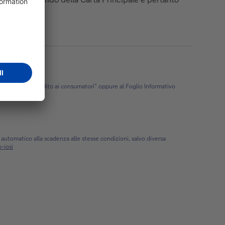
i base sul Credito ai consumatori” oppure al Foglio Informativo
a.
automatico alla scadenza alle stesse condizioni, salvo diversa
-iosi