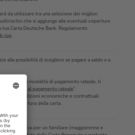
rd da utilizzare tra una selezione dei migliori
ultirischio che si aggiunge alle eventuali coperture
lla tua Carta Deutsche Bank. Regolamento
b-iosi
ie alla possibilità di scegliere se pagare a saldo o a
vazione della modalità di pagamento rateale, ti
della “
Guida al pagamento rateale
”.
icano le condizioni economiche e contrattuali
ritto all’apertura della carta.
Carta Aggiuntiva per un familiare (maggiorenne e
sullo stesso fido della Carta Principale e pertanto