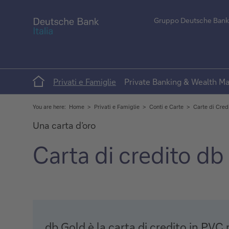
Gruppo Deutsche Bank
Home
Privati e Famiglie
Private Banking & Wealth 
You are here:
Home
Privati e Famiglie
Conti e Carte
Carte di Cred
Una carta d’oro
Carta di credito db
db Gold è la carta di credito in PVC r