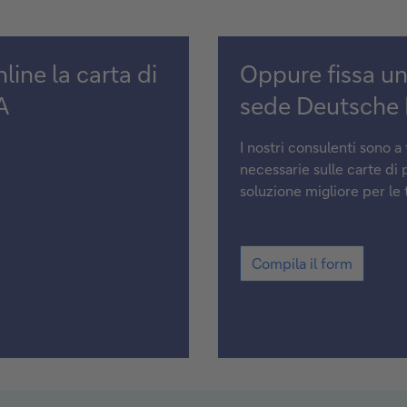
Oppure
line la carta di
Oppure fissa u
fissa
A
sede Deutsche
un
I nostri consulenti sono a
appuntamento
necessarie sulle carte di
presso
soluzione migliore per le
una
Oppure
sede
Compila il form
fissa
Deutsche
un
appuntamento
Bank
presso
una
sede
Deutsche
Bank