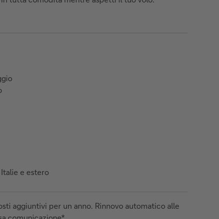
ggio
o
talie e estero
osti aggiuntivi per un anno. Rinnovo automatico alle
rsa comunicazione*