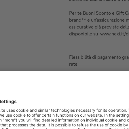
Per te Buoni Sconto e Gift Ca
brand** e un’assicurazione m
assicurative già previste da
disponibile su
www.nexi.it/d
Flessibilità di pagamento graz
rate.
Prima di procedere con l’atti
invitiamo a prendere visione 
Al pagamento rateale si appl
indicate nel contratto sottosc
E’ possibile richiedere una 
convivente), che si appoggia 