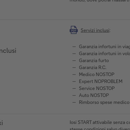
Servizi inclusi
:
PDF
Garanzia infortuni in via
nclusi
Garanzia infortuni in vol
Garanzia furto
Garanzia R.C.
Medico NOSTOP
Expert NOPROBLEM
Service NOSTOP
Auto NOSTOP
Rimborso spese medico I
i
Iosi START attivabile senza c
stesse condizioni salvo dive