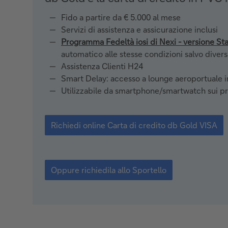
Fido a partire da € 5.000 al mese
Servizi di assistenza e assicurazione inclusi
Programma Fedeltà iosi di Nexi - versione St
automatico alle stesse condizioni salvo dive
Assistenza Clienti H24
Smart Delay: accesso a lounge aeroportuale in
Utilizzabile da smartphone/smartwatch sui prin
Richiedi
online
Richiedi online Carta di credito db Gold VISA
Carta
di
credito
db
Oppure richiedila allo Sportello
Gold
VISA