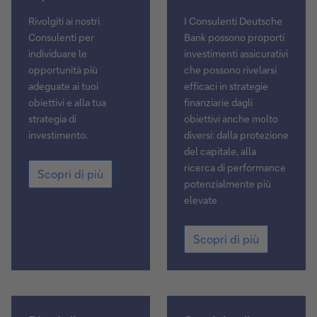
liquidità
Rivolgiti ai nostri
I Consulenti Deutsche
Consulenti per
Bank possono proporti
individuare le
investimenti assicurativi
opportunità più
che possono rivelarsi
adeguate ai tuoi
efficaci in strategie
obiettivi e alla tua
finanziarie dagli
strategia di
obiettivi anche molto
investimento.
diversi: dalla protezione
del capitale, alla
Gestione
ricerca di performance
Scopri di più
della
potenzialmente più
liquidità
elevate
Investimenti
Scopri di più
assicurativi
Piani
Servizio