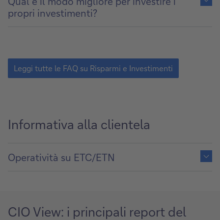
Qual è il modo migliore per investire i
of
propri investimenti?
Leggi
tutte
Leggi tutte le FAQ su Risparmi e Investimenti
le
FAQ
su
Risparmi
e
Informativa alla clientela
Investimenti
Show
content
Operatività su ETC/ETN
of
CIO View: i principali report del