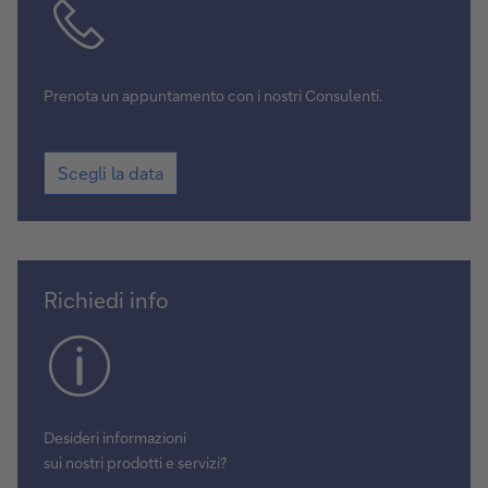
Prenota un appuntamento con i nostri Consulenti.
Scegli
Scegli la data
la
data
Contattaci
Richiedi info
Desideri informazioni
sui nostri prodotti e servizi?