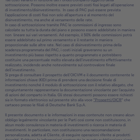
sottoscrizione. Possono inoltre essere previsti costi fissi legati all’operazione
di investimento/disinvestimento. In caso di PAC può essere prevista
l’applicazione di costi fissi non solo all'apertura e al momento del
disinvestimento, ma anche al versamento delle rate.
In caso di sottoscrizione tramite PAC le commissioni di ingresso sono
calcolate su tutta la durata del piano e possono essere addebitate in maniera
non lineare sui vari versamenti. Ad esempio, il 50% delle commissioni potrà
essere addebitato sul primo versamento e il restante in maniera
proporzionale sulle altre rate. Nel caso di disinvestimento prima della
scadenza programmata del PAC, i costi iniziali graveranno su un
investimento più basso rispetto a quanto programmato e potrebbero
costituire una percentuale molto elevata dell'investimento effettivamente
realizzato, incidendo anche notevolmente sul controvalore finale
dell’investimento.
Si prega di consultare il prospetto dell’OICVM e il documento contenente le
informazioni chiave (KID) prima di prendere una decisione finale di
investimento nonché il modulo di sottoscrizione con il relativo allegato, che
congiuntamente rappresentano la documentazione vincolante per l’acquisto
di azioni del comparto in Italia. Gli stessi documenti possono essere richiesti
sia in formato elettronico sul presente sito alla voce
"Prospetti/OICR
" che
cartaceo presso le filiali di Deutsche Bank S.p.A.
Il presente documento e le informazioni in esso contenute non creano alcun
obbligo legalmente vincolante per le Parti così come non costituiscono, in
alcun modo consulenza in materia di investimenti o ricerca in materia di
investimenti. In particolare, non costituiscono una raccomandazione
personalizzata, adatta al Cliente, di eseguire operazioni riferite ai prodotti
descritti. Sebbene le informazioni contenute in questa pubblicazione siano