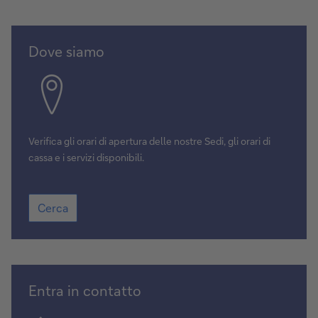
Cerca
Dove siamo
Verifica gli orari di apertura delle nostre Sedi, gli orari di
cassa e i servizi disponibili.
Cerca
Cerca
Scegli
Entra in contatto
la
data