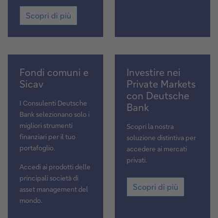
Deutsche
Piani
Bank
Scopri di più
di
S.p.A.
Accumulo
del
Capitale
Fondi
Scopri
Fondi comuni e
Investire nei
comuni
di
Sicav
Private Markets
e
più
con Deutsche
Sicav
I Consulenti Deutsche
Bank
Bank selezionano solo i
migliori strumenti
Scopri la nostra
finanziari per il tuo
soluzione distintiva per
portafoglio.
accedere ai mercati
privati.
Accedi ai prodotti delle
Scopri
principali società di
Scopri di più
di
asset management del
più
mondo.