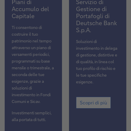
Piani di
Servizio di
di
di
Accumulo del
Gestione di
Accumulo
Gestione
Capitale
Portafogli di
del
di
Deutsche Bank
Capitale
Portafogli
Ti consentono di
S.p.A.
di
costruire il tuo
Deutsche
patrimonio nel tempo
Soluzioni di
Bank
attraverso un piano di
investimento in delega
S.p.A.
versamenti periodici,
di gestione, distintive e
programmati su base
di qualità, in linea col
mensile o trimestrale, a
tuo profilo di rischio e
seconda delle tue
le tue specifiche
esigenze, grazie a
esigenze.
soluzioni di
investimento in Fondi
Servizio
Comuni e Sicav.
Scopri di più
di
Gestione
Investimenti semplici,
di
alla portata di tutti.
Portafogli
di