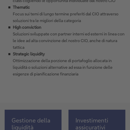
class cogliendo le opportunità individuate dal nostro CIO
Thematic
Focus sui temi di lungo termine preferiti dal CIO attraverso
soluzioni tra le migliori della categoria
High conviction
Soluzioni sviluppate con partner interni ed esterni in linea con
le idee ad alta convinzione del nostro CIO, anche di natura
tattica
Strategic liquidity
Ottimizzazione della porzione di portafoglio allocata in
liquidità o soluzioni alternative ad essa in funzione delle
esigenze di pianificazione finanziaria
Gestione
Investimenti
Gestione della
Investimenti
della
assicurativi
liquidità
assicurativi