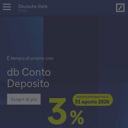
Hom
open
navigation
È tempo di promo con
db Conto
Deposito
Scopri
Scopri di più
di
più