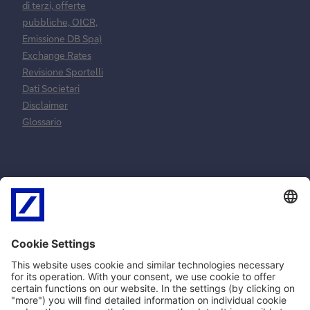
di terzi, offerte
pubbliche, OICR,
Emissione DB Spa)
Exchange Rates
Revisione Sportelli
Dati Societari
Disclaimer
Glossario
Normative e
Reclami e
norme
risoluzione
contrattuali
controversie
MiFID
Reclami ricorsi e
SEPA
conciliazione
PSD2
Arbitro Controversie