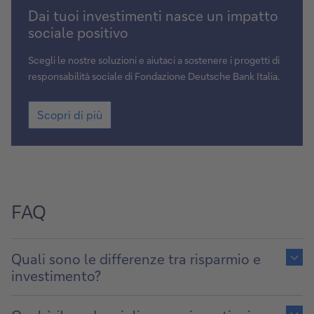
Scopri
Dai tuoi investimenti nasce un impatto
di
sociale positivo
più
Scegli le nostre soluzioni e aiutaci a sostenere i progetti di
responsabilità sociale di Fondazione Deutsche Bank Italia.
Scopri
Scopri di più
di
più
FAQ
Show
content
Quali sono le differenze tra risparmio e
of
investimento?
Show
content