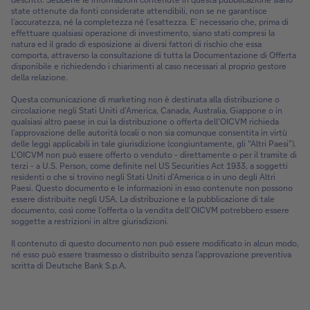
state ottenute da fonti considerate attendibili, non se ne garantisce
l’accuratezza, né la completezza né l’esattezza. E’ necessario che, prima di
effettuare qualsiasi operazione di investimento, siano stati compresi la
natura ed il grado di esposizione ai diversi fattori di rischio che essa
comporta, attraverso la consultazione di tutta la Documentazione di Offerta
disponibile e richiedendo i chiarimenti al caso necessari al proprio gestore
della relazione.
Questa comunicazione di marketing non è destinata alla distribuzione o
circolazione negli Stati Uniti d’America, Canada, Australia, Giappone o in
qualsiasi altro paese in cui la distribuzione o offerta dell'OICVM richieda
l’approvazione delle autorità locali o non sia comunque consentita in virtù
delle leggi applicabili in tale giurisdizione (congiuntamente, gli “Altri Paesi”).
L'OICVM non può essere offerto o venduto - direttamente o per il tramite di
terzi - a U.S. Person, come definite nel US Securities Act 1933, a soggetti
residenti o che si trovino negli Stati Uniti d’America o in uno degli Altri
Paesi. Questo documento e le informazioni in esso contenute non possono
essere distribuite negli USA. La distribuzione e la pubblicazione di tale
documento, così come l‘offerta o la vendita dell'OICVM potrebbero essere
soggette a restrizioni in altre giurisdizioni.
Il contenuto di questo documento non può essere modificato in alcun modo,
né esso può essere trasmesso o distribuito senza l’approvazione preventiva
scritta di Deutsche Bank S.p.A.