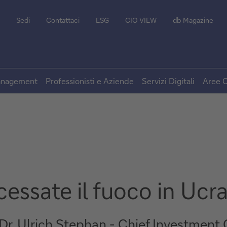
Sedi
Contattaci
ESG
CIO VIEW
db Magazine
Management
Professionisti e Aziende
Servizi Digitali
Aree C
cessate il fuoco in Ucr
r. Ulrich Stephan - Chief Investment O