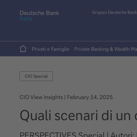
Gruppo Deutsche Bank
Home
Privati e Famiglie
Private Banking & Wealth 
CIO
CIO Special
Special
CIO View Insights
February 14, 2025
Quali scenari di un 
PERSPECTIVES Special | Autori: D