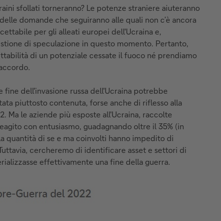
raini sfollati torneranno? Le potenze straniere aiuteranno
e delle domande che seguiranno alle quali non c’è ancora
ettabile per gli alleati europei dell'Ucraina e,
uestione di speculazione in questo momento. Pertanto,
cettabilità di un potenziale cessate il fuoco né prendiamo
'accordo.
 fine dell'invasione russa dell'Ucraina potrebbe
stata piuttosto contenuta, forse anche di riflesso alla
22. Ma le aziende più esposte all'Ucraina, raccolte
 reagito con entusiasmo, guadagnando oltre il 35% (in
 la quantità di se e ma coinvolti hanno impedito di
uttavia, cercheremo di identificare asset e settori di
ializzasse effettivamente una fine della guerra.