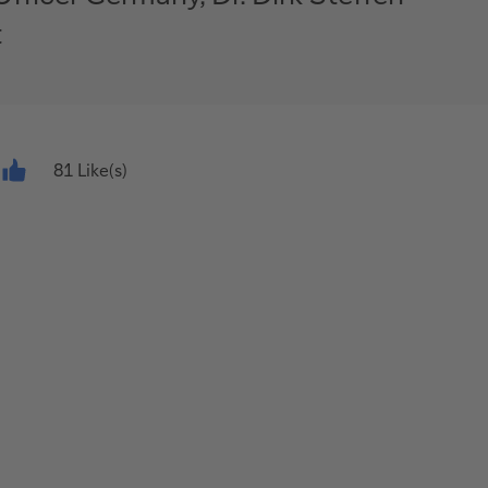
t
81 Like(s)