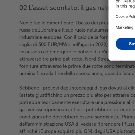
02 L’asset scontato: il gas naturale
Non è facile dimenticare il balzo dei prezzi del gas na
russa dell'Ucraina e il suo ruolo nell'aumento del cost
industriale europea. Con il calo della fornitura di gas 
soglia di 300 EUR/MWh nell'agosto 2022, ben lontani d
iniziassero ad emergere le notizie di un'imminente inv
attraverso tre principali rotte: Nord Stream, il gasdot
forniture attraverso le prime due rotte sono terminate
ucraina fino alla fine dello scorso anno, quando l'acco
Sebbene i prelievi dagli stoccaggi di gas dovuti al cl
l'estate giustifichino un prezzo più alto per attrarre c
potrebbe teoricamente esercitare una pressione al rib
gas venisse ripristinato, i flussi potrebbero riprende
condizioni che dovrebbero essere soddisfatte. Prima d
dell'amministrazione USA di vedere riprendere i flussi 
affinché l'Europa acquisti più GNL dagli USA piuttost