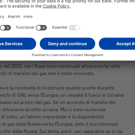
turale della crisi energetica che ha seguito l'invasione
o della vita e il deterioramento della produzione
russo, i prezzi hanno raggiunto livelli record, superando la
ai livelli di 20 EUR/MWh all'inizio del 2021, prima che
asione. Al suo apice, il gas russo veniva fornito in Europa
to Yamal-Europa e i gasdotti attraverso l'Ucraina. Le
 nel 2022, ma i flussi sono continuati attraverso la rotta
rdo di transito del gas non è stato rinnovato.
ima e la necessità di ricostruire queste scorte durante
arichi di GNL verso l'Europa, un cessate il fuoco in Ucraina
asso sui prezzi del gas. Se un accordo di transito del
re attraverso la rotta ucraina. Ma ci sono numerose
i tutto, un fattore importante è la disponibilità
di gas dalla Russia verso l'Europa, dato il suo interesse
o che dalla Russia. Sul tema, però, non sappiamo se ci sia