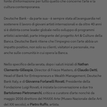
fonte d’informazione per tutto quello che concerne l'arte e la
cultura contemporanea.
Deutsche Bank - da parte sua - è sempre stata all’avanguardia nel
sostenere il lavoro di giovani artisti internazionali e da oltre 40 anni
si è distinta come leader globale nello sviluppo di programmi
artistici aziendali, parte integrante del progetto Art & Culture della
Banca. Deutsche Bank ritiene che l'impegno con l'arte abbia un
impatto positivo, non solo su clienti, visitatori e personale, ma
anche sulle comunità in cui opera la Banca.
Nello specifico della serata, dopo i saluti iniziali di
Nathan
Clements-Gillespie
, Director di Frieze Masters, di
Claudio Detti
,
Head of Bank for Entrepreneurs e Wealth Management, Deutsche
Bank Italy, e di
Giovanna Forlanelli Rovati
, Presidente della
Fondazione Luigi Rovati, è iniziata la conversazione a due tra
Bartolomeo Pietromarchi
, critico e curatore d’arte nonchè da
maggio 2016 direttore del MAXXI Arte (Museo Nazionale delle Arti
del XXI secolo), e
Pietro Ruffo
, artista.