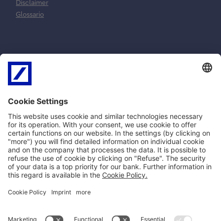
Disclaimer
Glossario
Normative e
Reclami e
norme
risoluzione
contrattuali
controversie
MiFID
Reclami ricorsi e
SEPA
conciliazione
PSD2
Arbitro Controversie
Privacy
Finanziarie
Policy Cookie
Impostazioni Cookie
Norme Contrattuali