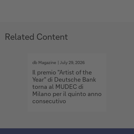
Related Content
g
g
o
o
db Magazine
July 29, 2026
db Maga
t
t
Il premio "Artist of the
Lusso,
o
o
Year" di Deutsche Bank
client
torna al MUDEC di
torna
Milano per il quinto anno
consecutivo