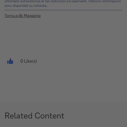
informare sull’esistenza di tali restrizioni ed osservarle. Ulteriori informazioni
sono disponibili su richiesta.
Torna a db Magazine
0 Like(s)
Related Content