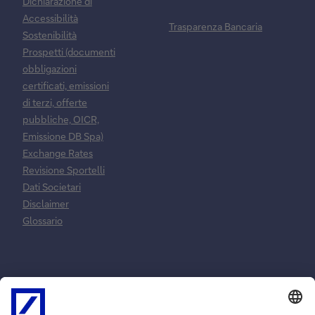
Dichiarazione di
Accessibilità
Trasparenza Bancaria
Sostenibilità
Prospetti (documenti
obbligazioni
certificati, emissioni
di terzi, offerte
pubbliche, OICR,
Emissione DB Spa)
Exchange Rates
Revisione Sportelli
Dati Societari
Disclaimer
Glossario
Normative e
Reclami e
norme
risoluzione