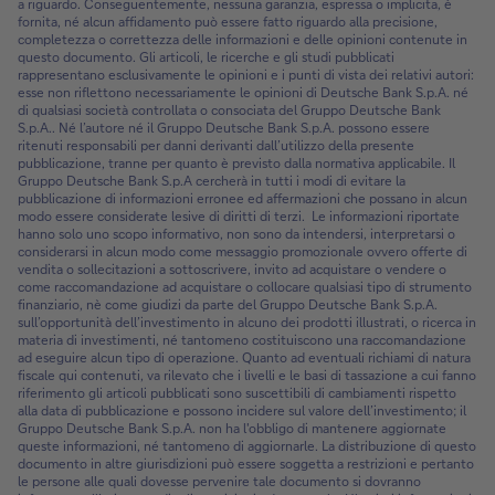
a riguardo. Conseguentemente, nessuna garanzia, espressa o implicita, è
fornita, né alcun affidamento può essere fatto riguardo alla precisione,
completezza o correttezza delle informazioni e delle opinioni contenute in
questo documento. Gli articoli, le ricerche e gli studi pubblicati
rappresentano esclusivamente le opinioni e i punti di vista dei relativi autori:
esse non riflettono necessariamente le opinioni di Deutsche Bank S.p.A. né
di qualsiasi società controllata o consociata del Gruppo Deutsche Bank
S.p.A.. Né l’autore né il Gruppo Deutsche Bank S.p.A. possono essere
ritenuti responsabili per danni derivanti dall’utilizzo della presente
pubblicazione, tranne per quanto è previsto dalla normativa applicabile. Il
Gruppo Deutsche Bank S.p.A cercherà in tutti i modi di evitare la
pubblicazione di informazioni erronee ed affermazioni che possano in alcun
modo essere considerate lesive di diritti di terzi. Le informazioni riportate
hanno solo uno scopo informativo, non sono da intendersi, interpretarsi o
considerarsi in alcun modo come messaggio promozionale ovvero offerte di
vendita o sollecitazioni a sottoscrivere, invito ad acquistare o vendere o
come raccomandazione ad acquistare o collocare qualsiasi tipo di strumento
finanziario, nè come giudizi da parte del Gruppo Deutsche Bank S.p.A.
sull’opportunità dell’investimento in alcuno dei prodotti illustrati, o ricerca in
materia di investimenti, né tantomeno costituiscono una raccomandazione
ad eseguire alcun tipo di operazione. Quanto ad eventuali richiami di natura
fiscale qui contenuti, va rilevato che i livelli e le basi di tassazione a cui fanno
riferimento gli articoli pubblicati sono suscettibili di cambiamenti rispetto
alla data di pubblicazione e possono incidere sul valore dell’investimento; il
Gruppo Deutsche Bank S.p.A. non ha l'obbligo di mantenere aggiornate
queste informazioni, né tantomeno di aggiornarle. La distribuzione di questo
documento in altre giurisdizioni può essere soggetta a restrizioni e pertanto
le persone alle quali dovesse pervenire tale documento si dovranno