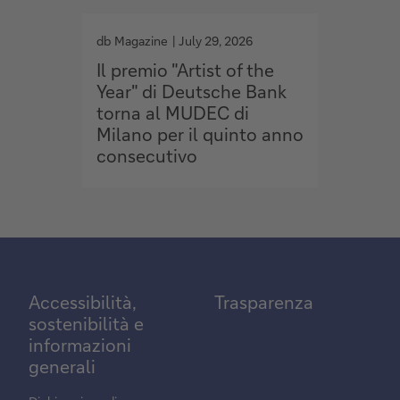
g
g
o
o
db Magazine
July 29, 2026
db Maga
t
t
Il premio "Artist of the
Lusso,
o
o
Year" di Deutsche Bank
client
torna al MUDEC di
torna
Milano per il quinto anno
consecutivo
Accessibilità,
Trasparenza
sostenibilità e
informazioni
generali