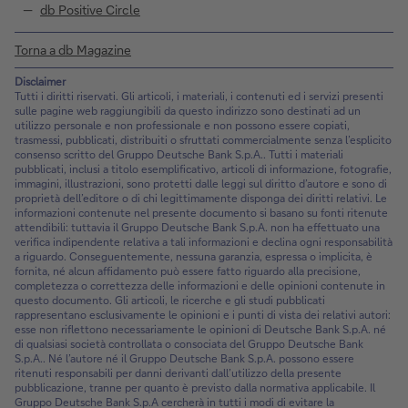
db Positive Circle
Torna a db Magazine
Disclaimer
Tutti i diritti riservati. Gli articoli, i materiali, i contenuti ed i servizi presenti
sulle pagine web raggiungibili da questo indirizzo sono destinati ad un
utilizzo personale e non professionale e non possono essere copiati,
trasmessi, pubblicati, distribuiti o sfruttati commercialmente senza l’esplicito
consenso scritto del Gruppo Deutsche Bank S.p.A.. Tutti i materiali
pubblicati, inclusi a titolo esemplificativo, articoli di informazione, fotografie,
immagini, illustrazioni, sono protetti dalle leggi sul diritto d’autore e sono di
proprietà dell’editore o di chi legittimamente disponga dei diritti relativi. Le
informazioni contenute nel presente documento si basano su fonti ritenute
attendibili: tuttavia il Gruppo Deutsche Bank S.p.A. non ha effettuato una
verifica indipendente relativa a tali informazioni e declina ogni responsabilità
a riguardo. Conseguentemente, nessuna garanzia, espressa o implicita, è
fornita, né alcun affidamento può essere fatto riguardo alla precisione,
completezza o correttezza delle informazioni e delle opinioni contenute in
questo documento. Gli articoli, le ricerche e gli studi pubblicati
rappresentano esclusivamente le opinioni e i punti di vista dei relativi autori:
esse non riflettono necessariamente le opinioni di Deutsche Bank S.p.A. né
di qualsiasi società controllata o consociata del Gruppo Deutsche Bank
S.p.A.. Né l’autore né il Gruppo Deutsche Bank S.p.A. possono essere
ritenuti responsabili per danni derivanti dall’utilizzo della presente
pubblicazione, tranne per quanto è previsto dalla normativa applicabile. Il
Gruppo Deutsche Bank S.p.A cercherà in tutti i modi di evitare la