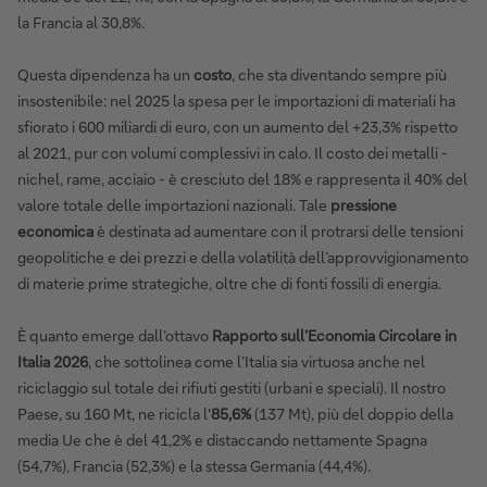
la Francia al 30,8%.
Questa dipendenza ha un
costo
, che sta diventando sempre più
insostenibile: nel 2025 la spesa per le importazioni di materiali ha
sfiorato i 600 miliardi di euro, con un aumento del +23,3% rispetto
al 2021, pur con volumi complessivi in calo. Il costo dei metalli -
nichel, rame, acciaio - è cresciuto del 18% e rappresenta il 40% del
valore totale delle importazioni nazionali. Tale
pressione
economica
è destinata ad aumentare con il protrarsi delle tensioni
geopolitiche e dei prezzi e della volatilità dell’approvvigionamento
di materie prime strategiche, oltre che di fonti fossili di energia.
È quanto emerge dall’ottavo
Rapporto sull’Economia Circolare
in
Italia 2026
, che sottolinea come l’Italia sia virtuosa anche nel
riciclaggio sul totale dei rifiuti gestiti (urbani e speciali). Il nostro
Paese, su 160 Mt, ne ricicla l'
85,6%
(137 Mt), più del doppio della
media Ue che è del 41,2% e distaccando nettamente Spagna
(54,7%), Francia (52,3%) e la stessa Germania (44,4%).