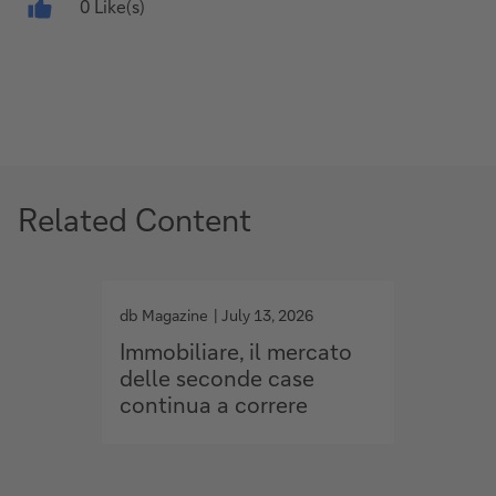
0 Like(s)
Related Content
g
g
o
o
db Magazine
July 13, 2026
db Maga
t
t
Immobiliare, il mercato
Privat
o
o
delle seconde case
nel 2
continua a correre
1.500