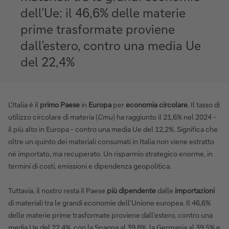
dell’Ue: il 46,6% delle materie
prime trasformate proviene
dall’estero, contro una media Ue
del 22,4%
L’Italia è il
primo Paese
in
Europa
per
economia circolare
. Il tasso di
utilizzo circolare di materia (
Cmu
) ha raggiunto il 21,6% nel 2024 -
il più alto in Europa - contro una media Ue del 12,2%. Significa che
oltre un quinto dei materiali consumati in Italia non viene estratto
né importato, ma recuperato. Un risparmio strategico enorme, in
termini di costi, emissioni e dipendenza geopolitica.
Tuttavia, il nostro resta il Paese
più dipendente
dalle
importazioni
di materiali tra le grandi economie dell’Unione europea. Il 46,6%
delle materie prime trasformate proviene dall’estero, contro una
media Ue del 22,4%, con la Spagna al 39,8%, la Germania al 39,5% e