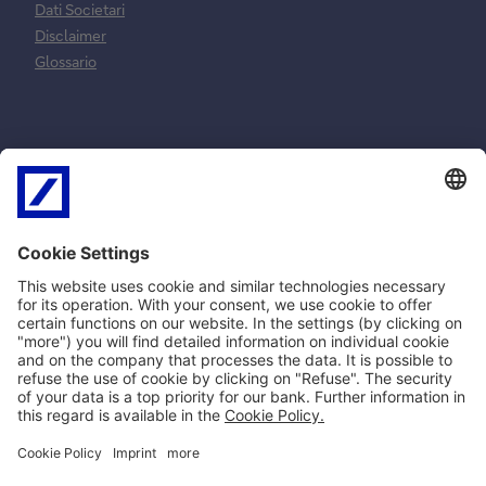
Dati Societari
Disclaimer
Glossario
Normative e
Reclami e
norme
risoluzione
contrattuali
controversie
MiFID
Reclami ricorsi e
SEPA
conciliazione
PSD2
Arbitro Controversie
Privacy
Finanziarie
Policy Cookie
Impostazioni Cookie
Norme Contrattuali