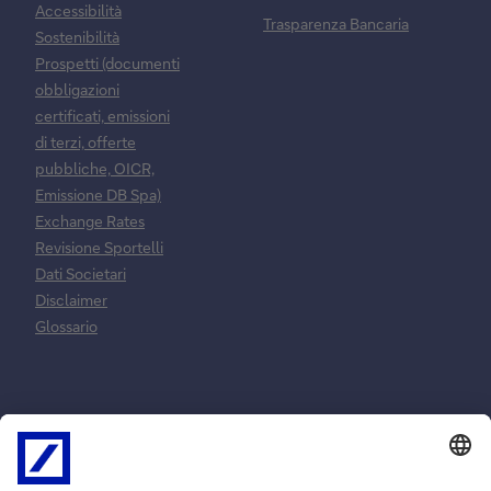
Accessibilità
Trasparenza Bancaria
Sostenibilità
Prospetti (documenti
obbligazioni
certificati, emissioni
di terzi, offerte
pubbliche, OICR,
Emissione DB Spa)
Exchange Rates
Revisione Sportelli
Dati Societari
Disclaimer
Glossario
Normative e
Reclami e
norme
risoluzione
contrattuali
controversie