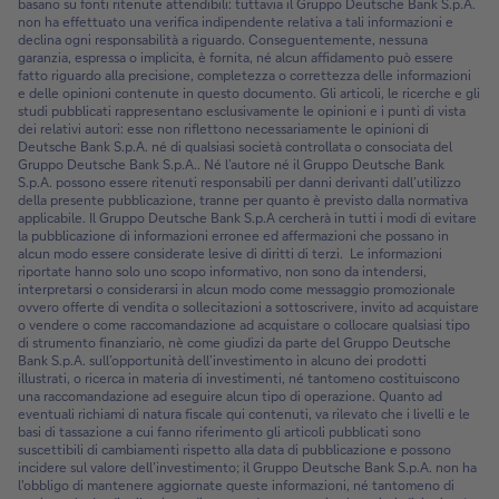
basano su fonti ritenute attendibili: tuttavia il Gruppo Deutsche Bank S.p.A.
non ha effettuato una verifica indipendente relativa a tali informazioni e
declina ogni responsabilità a riguardo. Conseguentemente, nessuna
garanzia, espressa o implicita, è fornita, né alcun affidamento può essere
fatto riguardo alla precisione, completezza o correttezza delle informazioni
e delle opinioni contenute in questo documento. Gli articoli, le ricerche e gli
studi pubblicati rappresentano esclusivamente le opinioni e i punti di vista
dei relativi autori: esse non riflettono necessariamente le opinioni di
Deutsche Bank S.p.A. né di qualsiasi società controllata o consociata del
Gruppo Deutsche Bank S.p.A.. Né l’autore né il Gruppo Deutsche Bank
S.p.A. possono essere ritenuti responsabili per danni derivanti dall’utilizzo
della presente pubblicazione, tranne per quanto è previsto dalla normativa
applicabile. Il Gruppo Deutsche Bank S.p.A cercherà in tutti i modi di evitare
la pubblicazione di informazioni erronee ed affermazioni che possano in
alcun modo essere considerate lesive di diritti di terzi. Le informazioni
riportate hanno solo uno scopo informativo, non sono da intendersi,
interpretarsi o considerarsi in alcun modo come messaggio promozionale
ovvero offerte di vendita o sollecitazioni a sottoscrivere, invito ad acquistare
o vendere o come raccomandazione ad acquistare o collocare qualsiasi tipo
di strumento finanziario, nè come giudizi da parte del Gruppo Deutsche
Bank S.p.A. sull’opportunità dell’investimento in alcuno dei prodotti
illustrati, o ricerca in materia di investimenti, né tantomeno costituiscono
una raccomandazione ad eseguire alcun tipo di operazione. Quanto ad
eventuali richiami di natura fiscale qui contenuti, va rilevato che i livelli e le
basi di tassazione a cui fanno riferimento gli articoli pubblicati sono
suscettibili di cambiamenti rispetto alla data di pubblicazione e possono
incidere sul valore dell’investimento; il Gruppo Deutsche Bank S.p.A. non ha
l'obbligo di mantenere aggiornate queste informazioni, né tantomeno di