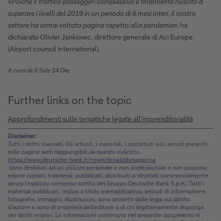
«
Poiché il traffico passeggeri complessivo è finalmente riuscito a
superare i livelli del 2019 in un periodo di 6 mesi interi, il nostro
settore ha ormai voltato pagina rispetto alla pandemia
», ha
dichiarato Olivier Jankovec, direttore generale di Aci Europe
(Airport council international).
A cura de Il Sole 24 Ore
Further links on the topic
Approfondimenti sulle tematiche legate all'imprenditorialità
Disclaimer
Tutti i diritti riservati. Gli articoli, i materiali, i contenuti ed i servizi presenti
sulle pagine web raggiungibili da questo indirizzo
https://www.deutsche-bank.it/news/detail/dbmagazine
sono destinati ad un utilizzo personale e non professionale e non possono
essere copiati, trasmessi, pubblicati, distribuiti o sfruttati commercialmente
senza l’esplicito consenso scritto del Gruppo Deutsche Bank S.p.A.. Tutti i
materiali pubblicati, inclusi a titolo esemplificativo, articoli di informazione,
fotografie, immagini, illustrazioni, sono protetti dalle leggi sul diritto
d’autore e sono di proprietà dell’editore o di chi legittimamente disponga
dei diritti relativi. Le informazioni contenute nel presente documento si