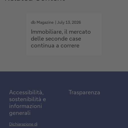
g
g
o
o
db Magazine
July 13, 2026
db Maga
t
t
Immobiliare, il mercato
Privat
o
o
delle seconde case
nel 2
continua a correre
1.500
Accessibilità,
Trasparenza
sostenibilità e
informazioni
generali
Dichiarazione di